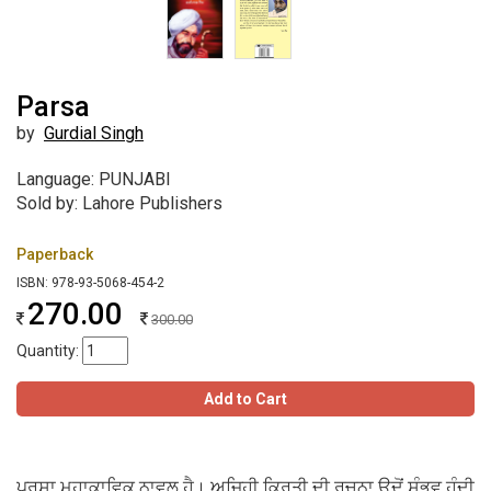
Parsa
by
Gurdial Singh
Language: PUNJABI
Sold by: Lahore Publishers
Paperback
ISBN: 978-93-5068-454-2
270.00
300.00
Quantity:
Add to Cart
ਪਰਸਾ ਮਹਾਕਾਵਿਕ ਨਾਵਲ ਹੈ। ਅਜਿਹੀ ਕ੍ਰਿਤੀ ਦੀ ਰਚਨਾ ਉਦੋਂ ਸੰਭਵ ਹੁੰਦੀ