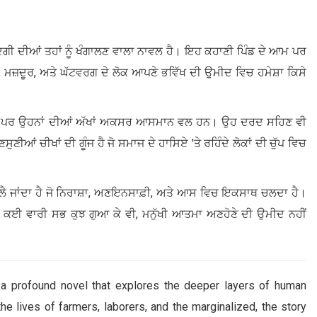
ਿੰਦਗੀ ਦੀਆਂ ਤਹਾਂ ਨੂੰ ਖੰਗਾਲਣ ਵਾਲਾ ਨਾਵਲ ਹੈ। ਇਹ ਕਹਾਣੀ ਪਿੰਡ ਦੇ ਆਮ ਪਰ
ਾਨ, ਮਜ਼ਦੂਰ, ਅਤੇ ਘੱਟਵਰਗ ਦੇ ਲੋਕ ਆਪਣੇ ਭਵਿੱਖ ਦੀ ਉਮੀਦ ਵਿਚ ਹਮੇਸ਼ਾ ਕਿਸੇ
 ਹਨ, ਪਰ ਉਹਨਾਂ ਦੀਆਂ ਅੱਖਾਂ ਅਕਸਰ ਆਸਮਾਨ ਵਲ ਹਨ। ਉਹ ਦਰਦ ਸਹਿਣ ਵੀ
ੀਆਂ ਚੀਖਾਂ ਦੀ ਗੂੰਜ ਹੈ ਜੋ ਸਮਾਜ ਦੇ ਹਾਸਿਏ 'ਤੇ ਰਹਿੰਦੇ ਲੋਕਾਂ ਦੀ ਚੁੱਪ ਵਿਚ
ੈ ਜਾਂਦਾ ਹੈ ਜੋ ਨਿਰਾਸ਼ਾ, ਅਣਇਨਸਾਫ਼ੀ, ਅਤੇ ਆਸ ਵਿਚ ਇਕਸਾਥ ਚਲਦਾ ਹੈ।
 ਕਿ ਕਈ ਵਾਰੀ ਸਭ ਕੁਝ ਗੁਆ ਕੇ ਵੀ, ਮਨੁੱਖੀ ਆਤਮਾ ਅਣਹੋਣੇ ਦੀ ਉਮੀਦ ਨਹੀਂ
s a profound novel that explores the deeper layers of human
 the lives of farmers, laborers, and the marginalized, the story