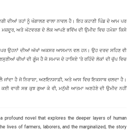
ਿੰਦਗੀ ਦੀਆਂ ਤਹਾਂ ਨੂੰ ਖੰਗਾਲਣ ਵਾਲਾ ਨਾਵਲ ਹੈ। ਇਹ ਕਹਾਣੀ ਪਿੰਡ ਦੇ ਆਮ ਪਰ
ਾਨ, ਮਜ਼ਦੂਰ, ਅਤੇ ਘੱਟਵਰਗ ਦੇ ਲੋਕ ਆਪਣੇ ਭਵਿੱਖ ਦੀ ਉਮੀਦ ਵਿਚ ਹਮੇਸ਼ਾ ਕਿਸੇ
 ਹਨ, ਪਰ ਉਹਨਾਂ ਦੀਆਂ ਅੱਖਾਂ ਅਕਸਰ ਆਸਮਾਨ ਵਲ ਹਨ। ਉਹ ਦਰਦ ਸਹਿਣ ਵੀ
ੀਆਂ ਚੀਖਾਂ ਦੀ ਗੂੰਜ ਹੈ ਜੋ ਸਮਾਜ ਦੇ ਹਾਸਿਏ 'ਤੇ ਰਹਿੰਦੇ ਲੋਕਾਂ ਦੀ ਚੁੱਪ ਵਿਚ
ੈ ਜਾਂਦਾ ਹੈ ਜੋ ਨਿਰਾਸ਼ਾ, ਅਣਇਨਸਾਫ਼ੀ, ਅਤੇ ਆਸ ਵਿਚ ਇਕਸਾਥ ਚਲਦਾ ਹੈ।
 ਕਿ ਕਈ ਵਾਰੀ ਸਭ ਕੁਝ ਗੁਆ ਕੇ ਵੀ, ਮਨੁੱਖੀ ਆਤਮਾ ਅਣਹੋਣੇ ਦੀ ਉਮੀਦ ਨਹੀਂ
s a profound novel that explores the deeper layers of human
 the lives of farmers, laborers, and the marginalized, the story