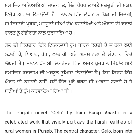
ਸਮਾਜਿਕ ਅਨਿਆਇਆਂ, ਜਾਤ-ਪਾਤ, ਲਿੰਗ ਪੱਖਪਾਤ ਅਤੇ ਮਜ਼ਦੂਰੀ ਦੀ ਸ਼ੋਸ਼ਣ
ਵਿਰੁੱਧ ਆਵਾਜ਼ ਉਠਾਉਂਦੀ ਹੈ। ਨਾਵਲ ਵਿੱਚ ਲੇਖਕ ਨੇ ਪਿੰਡ ਦੀ ਜ਼ਿੰਦਗੀ,
ਜ਼ਮੀਨਦਾਰੀ ਪ੍ਰਥਾ, ਮਜਦੂਰਾਂ ਦੀਆਂ ਦੁੱਖ-ਕਹਾਣੀਆਂ ਅਤੇ ਔਰਤਾਂ ਦੀ ਵੰਞਲੀ
ਹਾਲਤ ਨੂੰ ਗੰਭੀਰਤਾ ਨਾਲ ਦਰਸਾਇਆ ਹੈ।
ਗੇਲੋ ਦੀ ਕਿਰਦਾਰ ਇੱਕ ਇਨਕਲਾਬੀ ਰੂਪ ਧਾਰਨ ਕਰਦੀ ਹੈ ਜੋ ਹੱਕਾਂ ਲਈ
ਲੜਦੀ ਹੈ, ਪਿਆਰ, ਧੋਖਾ, ਲਾਚਾਰੀ ਅਤੇ ਅਸਮਾਨਤਾ ਦੇ ਮੰਝਧਾਰ ਵਿਚੋਂ
ਲੰਘਦੀ ਹੈ। ਨਾਵਲ ਪੰਜਾਬੀ ਲਿਟਰੇਚਰ ਵਿਚ ਔਰਤ ਪ੍ਰਧਾਨ ਸਿੱਧਾਂਤ ਅਤੇ
ਸਮਾਜਿਕ ਬਦਲਾਅ ਦੀ ਮਜ਼ਬੂਤ ਭੂਮਿਕਾ ਨਿਭਾਉਂਦਾ ਹੈ। ਇਹ ਸਿਰਫ਼ ਇੱਕ
ਔਰਤ ਦੀ ਕਹਾਣੀ ਨਹੀਂ, ਸਗੋਂ ਇੱਕ ਪੂਰੇ ਵਰਗ ਦੀ ਆਵਾਜ਼ ਬਣਦੀ ਹੈ ਜੋ
ਸਦੀਆਂ ਤੋਂ ਚੁੱਪ ਕਰਵਾਇਆ ਗਿਆ ਸੀ।
The Punjabi novel "Gelo" by Ram Sarup Anakhi is a
celebrated work that vividly portrays the harsh realities of
rural women in Punjab. The central character, Gelo, born into