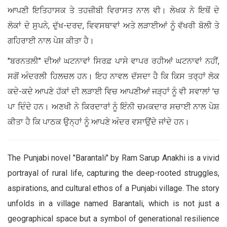
ਆਪਣੀ ਇਤਿਹਾਸਕ ਤੇ ਤਹਜ਼ੀਬੀ ਵਿਰਾਸਤ ਨਾਲ ਵੀ। ਲੇਖਕ ਨੇ ਇਥੋਂ ਦੇ
ਲੋਕਾਂ ਦੇ ਸੁਪਨੇ, ਦੁੱਖ-ਦਰਦ, ਵਿਵਸਥਾਵਾਂ ਅਤੇ ਲੜਾਈਆਂ ਨੂੰ ਵੱਖਰੀ ਬੋਲੀ ਤੇ
ਗਹਿਰਾਈ ਨਾਲ ਪੇਸ਼ ਕੀਤਾ ਹੈ।
"ਬਰਨਤਲੀ" ਦੀਆਂ ਘਟਨਾਵਾਂ ਸਿਰਫ਼ ਪਾਸੇ ਵਾਪਰ ਰਹੀਆਂ ਘਟਨਾਵਾਂ ਨਹੀਂ,
ਸਗੋਂ ਅੰਦਰਲੀ ਹਿਲਚਲ ਹਨ। ਇਹ ਨਾਵਲ ਦੱਸਦਾ ਹੈ ਕਿ ਕਿਸ ਤਰ੍ਹਾਂ ਲੋਕ
ਕਦੇ-ਕਦੇ ਆਪਣੇ ਹੱਕਾਂ ਦੀ ਲੜਾਈ ਵਿਚ ਆਪਣੀਆਂ ਜੜ੍ਹਾਂ ਨੂੰ ਵੀ ਸਵਾਲਾਂ 'ਚ
ਪਾ ਦਿੰਦੇ ਹਨ। ਅਣਖੀ ਨੇ ਕਿਰਦਾਰਾਂ ਨੂੰ ਇੰਨੀ ਚਮਕਦਾਰ ਸਚਾਈ ਨਾਲ ਪੇਸ਼
ਕੀਤਾ ਹੈ ਕਿ ਪਾਠਕ ਉਨ੍ਹਾਂ ਨੂੰ ਆਪਣੇ ਅੰਦਰ ਵਸਾਉਂਦੇ ਜਾਂਦੇ ਹਨ।
The Punjabi novel "Barantali" by Ram Sarup Anakhi is a vivid
portrayal of rural life, capturing the deep-rooted struggles,
aspirations, and cultural ethos of a Punjabi village. The story
unfolds in a village named Barantali, which is not just a
geographical space but a symbol of generational resilience