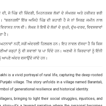
ੀ, ਜੋ ਪਿੰਡ ਦੀ ਜ਼ਿੰਦਗੀ, ਮਿਹਨਤਕਸ਼ ਲੋਕਾਂ ਦੇ ਸੰਘਰਸ਼ ਅਤੇ ਹਕੀਕਤ ਭਰੀ
"ਬਰਨਤਲੀ" ਇੱਕ ਅਜਿਹੇ ਪਿੰਡ ਦੀ ਕਹਾਣੀ ਹੈ ਜੋ ਨਾਂ ਸਿਰਫ਼ ਜਮੀਨ ਨਾਲ
ਰਾਸਤ ਨਾਲ ਵੀ। ਲੇਖਕ ਨੇ ਇਥੋਂ ਦੇ ਲੋਕਾਂ ਦੇ ਸੁਪਨੇ, ਦੁੱਖ-ਦਰਦ, ਵਿਵਸਥਾਵਾਂ
ਤਾ ਹੈ।
 ਘਟਨਾਵਾਂ ਨਹੀਂ, ਸਗੋਂ ਅੰਦਰਲੀ ਹਿਲਚਲ ਹਨ। ਇਹ ਨਾਵਲ ਦੱਸਦਾ ਹੈ ਕਿ ਕਿਸ
ਂ ਜੜ੍ਹਾਂ ਨੂੰ ਵੀ ਸਵਾਲਾਂ 'ਚ ਪਾ ਦਿੰਦੇ ਹਨ। ਅਣਖੀ ਨੇ ਕਿਰਦਾਰਾਂ ਨੂੰ ਇੰਨੀ
ੰ ਆਪਣੇ ਅੰਦਰ ਵਸਾਉਂਦੇ ਜਾਂਦੇ ਹਨ।
hi is a vivid portrayal of rural life, capturing the deep-rooted
 Punjabi village. The story unfolds in a village named Barantali,
mbol of generational resilience and historical identity.
lagers, bringing to light their social struggles, injustices, and
n a story—it’s a layered narrative where the personal becomes