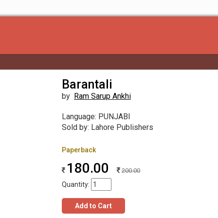
Barantali
by
Ram Sarup Ankhi
Language: PUNJABI
Sold by: Lahore Publishers
Paperback
180.00
200.00
Quantity:
Add to Cart