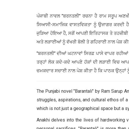
ਪੰਜਾਬੀ ਨਾਵਲ "ਬਰਨਤਲੀ" ਰਚਨਾ ਹੈ ਰਾਮ ਸਰੂਪ ਅਣਖੀ ਦ
ਸਿਆਸੀ-ਸਮਾਜਿਕ ਵਾਸਤਵਿਕਤਾ ਨੂੰ ਉਜਾਗਰ ਕਰਦੀ ਹੈ। 
ਜੁੜਿਆ ਹੋਇਆ ਹੈ, ਸਗੋਂ ਆਪਣੀ ਇਤਿਹਾਸਕ ਤੇ ਤਹਜ਼ੀਬੀ ਵਿ
ਅਤੇ ਲੜਾਈਆਂ ਨੂੰ ਵੱਖਰੀ ਬੋਲੀ ਤੇ ਗਹਿਰਾਈ ਨਾਲ ਪੇਸ਼ ਕੀ
"ਬਰਨਤਲੀ" ਦੀਆਂ ਘਟਨਾਵਾਂ ਸਿਰਫ਼ ਪਾਸੇ ਵਾਪਰ ਰਹੀਆਂ
ਤਰ੍ਹਾਂ ਲੋਕ ਕਦੇ-ਕਦੇ ਆਪਣੇ ਹੱਕਾਂ ਦੀ ਲੜਾਈ ਵਿਚ ਆਪਣੀਆ
ਚਮਕਦਾਰ ਸਚਾਈ ਨਾਲ ਪੇਸ਼ ਕੀਤਾ ਹੈ ਕਿ ਪਾਠਕ ਉਨ੍ਹਾਂ ਨੂ
The Punjabi novel "Barantali" by Ram Sarup Anak
struggles, aspirations, and cultural ethos of a
which is not just a geographical space but a sy
Anakhi delves into the lives of hardworking vil
personal sacrifices. "Barantali" is more tha