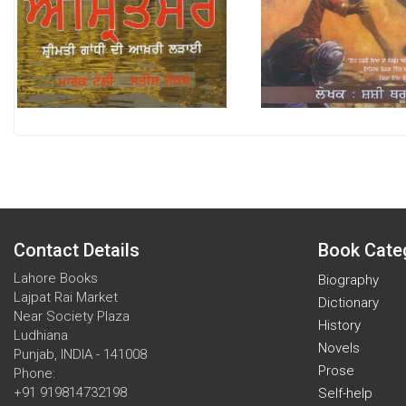
Contact Details
Book Cate
Lahore Books
Biography
Lajpat Rai Market
Dictionary
Near Society Plaza
History
Ludhiana
Novels
Punjab, INDIA - 141008
Prose
Phone:
+91 919814732198
Self-help