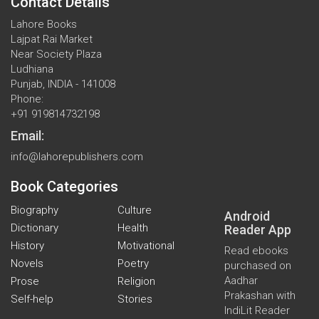
Contact Details
Lahore Books
Lajpat Rai Market
Near Society Plaza
Ludhiana
Punjab, INDIA - 141008
Phone:
+91 919814732198
Email:
info@lahorepublishers.com
Book Categories
Biography
Culture
Android
Dictionary
Health
Reader App
History
Motivational
Read ebooks
Novels
Poetry
purchased on
Aadhar
Prose
Religion
Prakashan with
Self-help
Stories
IndiLit Reader